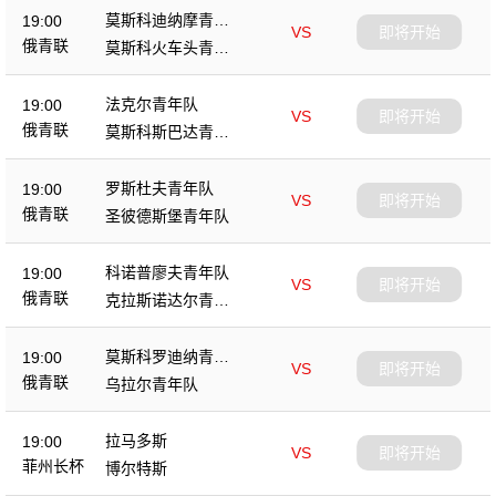
莫斯科迪纳摩青年
19:00
VS
即将开始
队
俄青联
莫斯科火车头青年
队
法克尔青年队
19:00
VS
即将开始
俄青联
莫斯科斯巴达青年
队
罗斯杜夫青年队
19:00
VS
即将开始
俄青联
圣彼德斯堡青年队
科诺普廖夫青年队
19:00
VS
即将开始
俄青联
克拉斯诺达尔青年
队
莫斯科罗迪纳青年
19:00
VS
即将开始
队
俄青联
乌拉尔青年队
拉马多斯
19:00
VS
即将开始
菲州长杯
博尔特斯