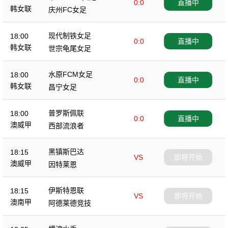
0:0
直播中
韩女联
庆州FC女足
现代制铁女足
18:00
0:0
直播中
韩女联
世宗龟尾女足
水原FCM女足
18:00
0:0
直播中
韩女联
昌宁女足
普罗斯佩联
18:00
0:0
直播中
澳威甲
西部流浪者
黑镇斯巴达
18:15
VS
即将开始
澳威甲
因特莱恩
伊斯特恩联
18:15
VS
即将开始
澳南甲
阿德莱德竞技