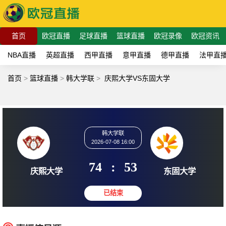
首页
欧冠直播
足球直播
篮球直播
欧冠录像
欧冠资讯
NBA直播
英超直播
西甲直播
意甲直播
德甲直播
法甲直
首页
>
篮球直播
>
韩大学联
>
庆熙大学VS东固大学
韩大学联
2026-07-08 16:00
74
:
53
庆熙大学
东固