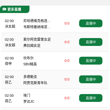
更多直播
尼哈德维克格连戴
02:00
0:0
直播中
域克女足
冰女超
韦斯特曼纳埃亚尔
女足
索尔阿克雷里女足
02:00
0:0
直播中
冰女超
弗拉姆女足
坎布尔
02:00
0:0
直播中
荷甲
SBV精英
多德勒支
02:00
0:0
直播中
荷乙
阿贾克斯青年队
埃门
02:00
0:0
直播中
荷乙
罗达JC