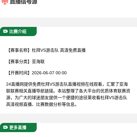
已结束
比赛介绍
【赛事名称】
杜拜VS游击队 高清免费直播
【赛事分类】
亚海联
【开赛时间】
2026-06-07 00:00
24直播网提供免费杜拜VS游击队直播视频在线观看，汇聚了亚海
联联赛相关直播导航链接。本站整理了各大平台的优质体育联赛资
源，为广大的球迷朋友提供一个便捷的途径莱收看杜拜VS游击队
高清视频直播、比赛数据分析等信息。
更多直播