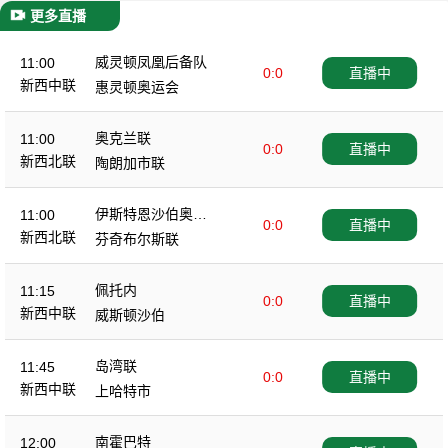
更多直播
威灵顿凤凰后备队
11:00
0:0
直播中
新西中联
惠灵顿奥运会
奥克兰联
11:00
0:0
直播中
新西北联
陶朗加市联
伊斯特恩沙伯奥克
11:00
0:0
直播中
兰
新西北联
芬奇布尔斯联
佩托内
11:15
0:0
直播中
新西中联
威斯顿沙伯
岛湾联
11:45
0:0
直播中
新西中联
上哈特市
南霍巴特
12:00