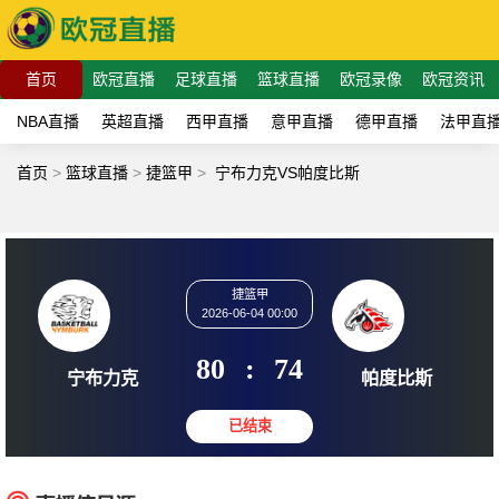
首页
欧冠直播
足球直播
篮球直播
欧冠录像
欧冠资讯
NBA直播
英超直播
西甲直播
意甲直播
德甲直播
法甲直
首页
>
篮球直播
>
捷篮甲
>
宁布力克VS帕度比斯
捷篮甲
2026-06-04 00:00
80
:
74
宁布力克
帕度