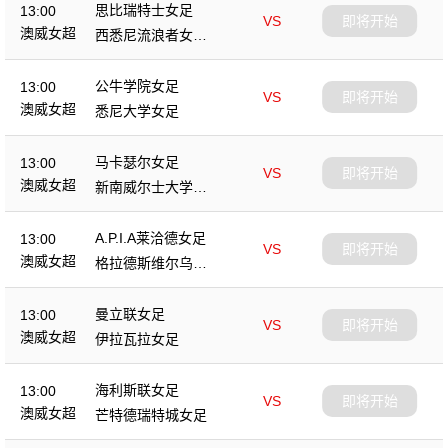
思比瑞特士女足
13:00
VS
即将开始
澳威女超
西悉尼流浪者女足
B队
公牛学院女足
13:00
VS
即将开始
澳威女超
悉尼大学女足
马卡瑟尔女足
13:00
VS
即将开始
澳威女超
新南威尔士大学女
足
A.P.I.A莱洽德女足
13:00
VS
即将开始
澳威女超
格拉德斯维尔乌鸦
女足
曼立联女足
13:00
VS
即将开始
澳威女超
伊拉瓦拉女足
海利斯联女足
13:00
VS
即将开始
澳威女超
芒特德瑞特城女足