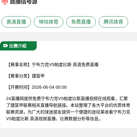
已结束
高清直播
咪咕体育
免费直播
腾讯体育
比赛介绍
【赛事名称】
宁布力克VS帕度比斯 高清免费直播
【赛事分类】
捷篮甲
【开赛时间】
2026-06-04 00:00
24直播网提供免费宁布力克VS帕度比斯直播视频在线观看，汇聚
了捷篮甲联赛相关直播导航链接。本站整理了各大平台的优质体育
联赛资源，为广大的球迷朋友提供一个便捷的途径莱收看宁布力克
VS帕度比斯 高清视频直播、比赛数据分析等信息。