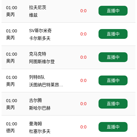
拉夫尼茨
01:00
0:0
直播中
奥丙
维兹
SV蒂尔米奇
01:00
0:0
直播中
奥丙
卡尔斯多夫
克马克特
01:00
0:0
直播中
奥丙
阿图斯维尔登
列特B队
01:00
0:0
直播中
奥丙
沃图纳巴特莱昂费
尔登
古尔腾
01:00
0:0
直播中
奥丙
斯哈尔巴赫
曼海姆
01:00
0:0
直播中
德丙
杜塞尔多夫