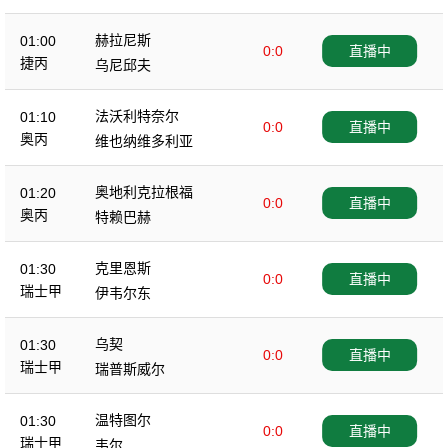
赫拉尼斯
01:00
0:0
直播中
捷丙
乌尼邱夫
法沃利特奈尔
01:10
0:0
直播中
奥丙
维也纳维多利亚
奥地利克拉根福
01:20
0:0
直播中
奥丙
特赖巴赫
克里恩斯
01:30
0:0
直播中
瑞士甲
伊韦尔东
乌契
01:30
0:0
直播中
瑞士甲
瑞普斯威尔
温特图尔
01:30
0:0
直播中
瑞士甲
韦尔