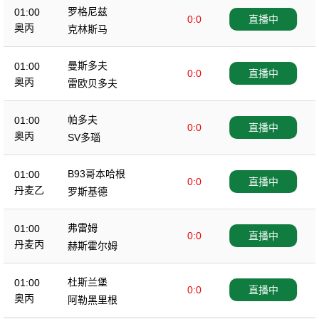
罗格尼兹
01:00
0:0
直播中
奥丙
克林斯马
曼斯多夫
01:00
0:0
直播中
奥丙
雷欧贝多夫
帕多夫
01:00
0:0
直播中
奥丙
SV多瑙
B93哥本哈根
01:00
0:0
直播中
丹麦乙
罗斯基德
弗雷姆
01:00
0:0
直播中
丹麦丙
赫斯霍尔姆
杜斯兰堡
01:00
0:0
直播中
奥丙
阿勒黑里根