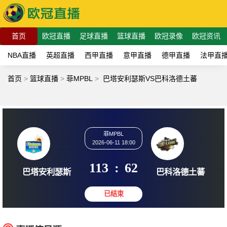
首页
欧冠直播
足球直播
篮球直播
欧冠录像
欧冠资讯
NBA直播
英超直播
西甲直播
意甲直播
德甲直播
法甲直
首页
>
篮球直播
>
菲MPBL
>
巴塔安利瑟斯VS巴科洛德土蕃
菲MPBL
2026-06-11 18:00
113
:
62
巴塔安利瑟斯
巴科洛