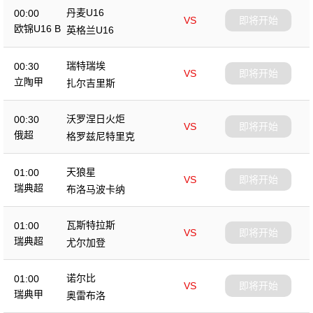
丹麦U16
00:00
VS
即将开始
欧锦U16 B
英格兰U16
瑞特瑞埃
00:30
VS
即将开始
立陶甲
扎尔吉里斯
沃罗涅日火炬
00:30
VS
即将开始
俄超
格罗兹尼特里克
天狼星
01:00
VS
即将开始
瑞典超
布洛马波卡纳
瓦斯特拉斯
01:00
VS
即将开始
瑞典超
尤尔加登
诺尔比
01:00
VS
即将开始
瑞典甲
奥雷布洛