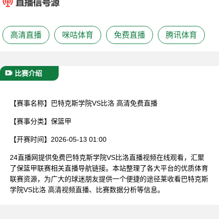
已结束
高清直播
咪咕体育
免费直播
腾讯体育
比赛介绍
【赛事名称】
巴特克斯学院VS比洛 高清免费直播
【赛事分类】
保篮甲
【开赛时间】
2026-05-13 01:00
24直播网提供免费巴特克斯学院VS比洛直播视频在线观看，汇聚
了保篮甲联赛相关直播导航链接。本站整理了各大平台的优质体育
联赛资源，为广大的球迷朋友提供一个便捷的途径莱收看巴特克斯
学院VS比洛 高清视频直播、比赛数据分析等信息。