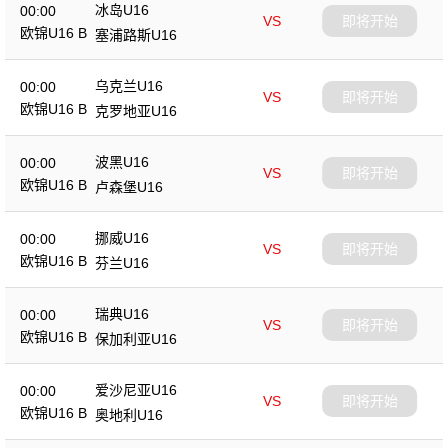
冰岛U16
00:00
VS
即将开始
欧锦U16 B
塞浦路斯U16
乌克兰U16
00:00
VS
即将开始
欧锦U16 B
克罗地亚U16
波黑U16
00:00
VS
即将开始
欧锦U16 B
卢森堡U16
挪威U16
00:00
VS
即将开始
欧锦U16 B
芬兰U16
瑞典U16
00:00
VS
即将开始
欧锦U16 B
保加利亚U16
爱沙尼亚U16
00:00
VS
即将开始
欧锦U16 B
奥地利U16